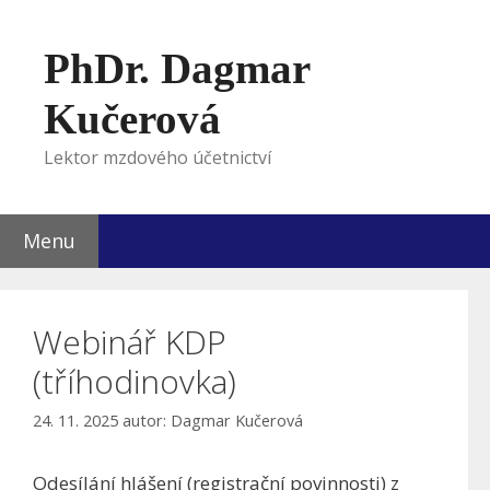
Přeskočit
na
PhDr. Dagmar
obsah
Kučerová
Lektor mzdového účetnictví
Menu
Webinář KDP
(tříhodinovka)
24. 11. 2025
autor:
Dagmar Kučerová
Odesílání hlášení (registrační povinnosti) z