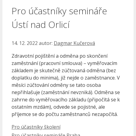
Pro účastníky semináře
Ústí nad Orlicí
14. 12. 2022
autor:
Dagmar Kučerová
Zdravotní pojištění a odměna po skončení
zaměstnání (pracovní smlouva) – vyměřovacím
základem je skutečně zúčtovaná odměna (bez
doplatku do minima), již nejde o zaměstnance. V
měsíci zúčtování odměny se tato osoba
nepřihlašuje (zaměstnání nevzniká). Odměna se
zahrne do vyměřovacího základu (připočítá se k
ostatním mzdám), odvede se pojistné, ale
příjemce se do počtu zaměstnanců nezapočítá.
Rubriky
Pro účastníky školení
Pro účastníky semináře Praha