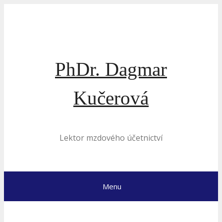
Přeskočit
na
obsah
PhDr. Dagmar
Kučerová
Lektor mzdového účetnictví
Menu