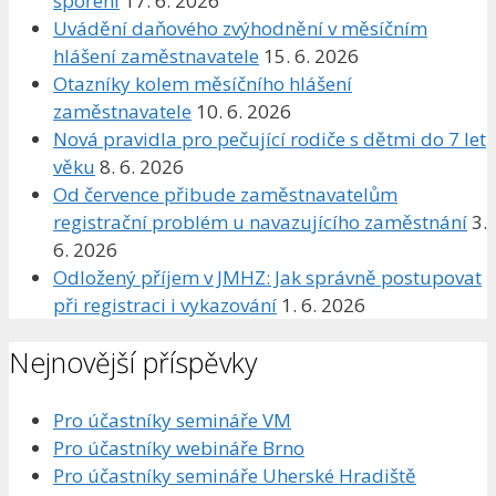
spoření
17. 6. 2026
Uvádění daňového zvýhodnění v měsíčním
hlášení zaměstnavatele
15. 6. 2026
Otazníky kolem měsíčního hlášení
zaměstnavatele
10. 6. 2026
Nová pravidla pro pečující rodiče s dětmi do 7 let
věku
8. 6. 2026
Od července přibude zaměstnavatelům
registrační problém u navazujícího zaměstnání
3.
6. 2026
Odložený příjem v JMHZ: Jak správně postupovat
při registraci i vykazování
1. 6. 2026
Nejnovější příspěvky
Pro účastníky semináře VM
Pro účastníky webináře Brno
Pro účastníky semináře Uherské Hradiště